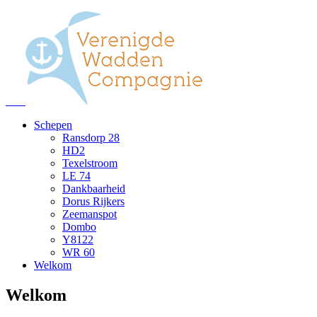
Schepen
Ransdorp 28
HD2
Texelstroom
LE 74
Dankbaarheid
Dorus Rijkers
Zeemanspot
Dombo
Y8122
WR 60
Welkom
Welkom