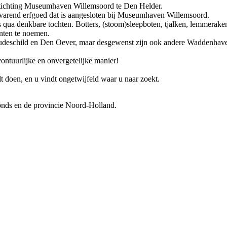
Stichting Museumhaven Willemsoord te Den Helder.
 varend erfgoed dat is aangesloten bij Museumhaven Willemsoord.
 qua denkbare tochten. Botters, (stoom)sleepboten, tjalken, lemmeraken
nten te noemen.
Oudeschild en Den Oever, maar desgewenst zijn ook andere Waddenhav
vontuurlijke en onvergetelijke manier!
t doen, en u vindt ongetwijfeld waar u naar zoekt.
ds en de provincie Noord-Holland.