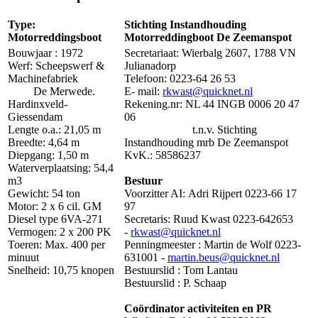
Type:
Stichting Instandhouding
Motorreddingsboot
Motorreddingboot De Zeemanspot
Bouwjaar : 1972
Secretariaat: Wierbalg 2607, 1788 VN
Werf: Scheepswerf &
Julianadorp
Machinefabriek
Telefoon: 0223-64 26 53
De Merwede.
E- mail:
rkwast@quicknet.nl
Hardinxveld-
Rekening.nr: NL 44 INGB 0006 20 47
Giessendam
06
Lengte o.a.: 21,05 m
t.n.v. Stichting
Breedte: 4,64 m
Instandhouding mrb De Zeemanspot
Diepgang: 1,50 m
KvK.: 58586237
Waterverplaatsing: 54,4
m3
Bestuur
Gewicht: 54 ton
Voorzitter AI: Adri Rijpert 0223-66 17
Motor: 2 x 6 cil. GM
97
Diesel type 6VA-271
Secretaris: Ruud Kwast 0223-642653
Vermogen: 2 x 200 PK
-
rkwast@quicknet.nl
Toeren: Max. 400 per
Penningmeester : Martin de Wolf 0223-
minuut
631001 -
martin.beus@quicknet.nl
Snelheid: 10,75 knopen
Bestuurslid : Tom Lantau
Bestuurslid : P. Schaap
Coördinator activiteiten en PR