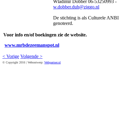
Wladimir Dobber 06-53250993 -
w.dobber.duh@ziggo.nl
De stichting is als Culturele ANBI
genoteerd.
Voor info en/of boekingen zie de website.
www.mrbdezeemanspot.nl
< Vorige
Volgende >
© Copyright 2016 | Webontwerp:
Webpartner.nl