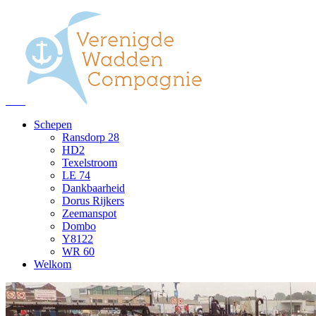
Schepen
Ransdorp 28
HD2
Texelstroom
LE 74
Dankbaarheid
Dorus Rijkers
Zeemanspot
Dombo
Y8122
WR 60
Welkom